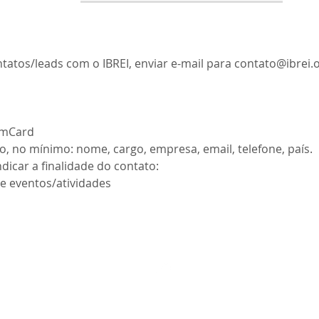
atos/leads com o IBREI, enviar e-mail para
contato@ibrei.
amCard
 no mínimo: nome, cargo, empresa, email, telefone, país.
dicar a finalidade do contato:
de eventos/atividades
cy
.
BACK TO THE TOP