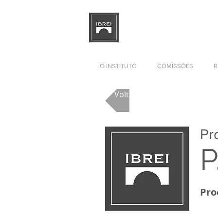
BRAZILIAN INSTITUTE OF I
RELATIONS
DEVELOPMENT
O INSTITUTO
COMISSÕES
R
Voltar para Lista de Docum
Pr
P
Pro