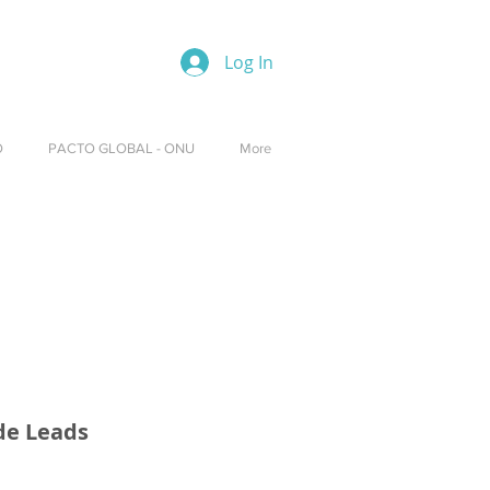
Log In
O
PACTO GLOBAL - ONU
More
Download
de Leads