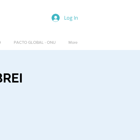
Log In
O
PACTO GLOBAL - ONU
More
BREI