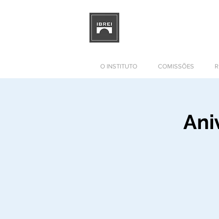
BRAZILIAN INSTITUTE OF I
RELATIONS
DEVELOPMENT
O INSTITUTO
COMISSÕES
R
Ani